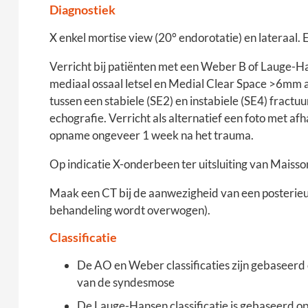
Diagnostiek
X enkel mortise view (20° endorotatie) en lateraal.
Verricht bij patiënten met een Weber B of Lauge-Ha
mediaal ossaal letsel en Medial Clear Space >6mm a
tussen een stabiele (SE2) en instabiele (SE4) fractu
echografie. Verricht als alternatief een foto met af
opname ongeveer 1 week na het trauma.
Op indicatie X-onderbeen ter uitsluiting van Maisso
Maak een CT bij de aanwezigheid van een posterieur
behandeling wordt overwogen).
Classificatie
De AO en Weber classificaties zijn gebaseerd 
van de syndesmose
De Lauge-Hansen classificatie is gebaseerd 