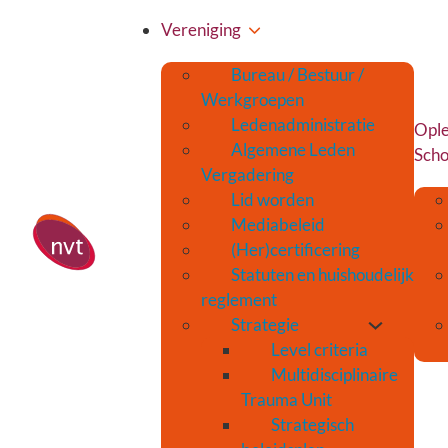
Vereniging
Bureau / Bestuur /
Werkgroepen
Ledenadministratie
Ople
Algemene Leden
Scho
Vergadering
Lid worden
Mediabeleid
(Her)certificering
Statuten en huishoudelijk
reglement
Strategie
Level criteria
Multidisciplinaire
Trauma Unit
Strategisch