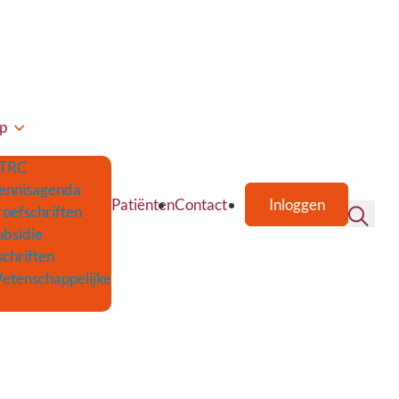
p
TRC
ennisagenda
Patiënten
Contact
Inloggen
roefschriften
ubsidie
schriften
etenschappelijke