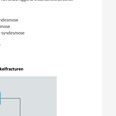
syndesmose
esmose
de syndesmose
.