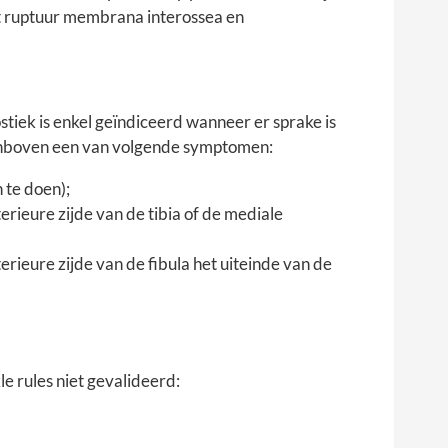
t ruptuur membrana interossea en
iek is enkel geïndiceerd wanneer er sprake is
arenboven een van volgende symptomen:
 te doen);
terieure zijde van de tibia of de mediale
terieure zijde van de fibula het uiteinde van de
e rules niet gevalideerd: