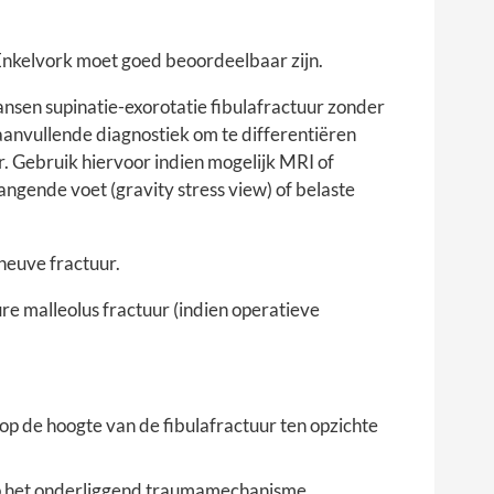
 Enkelvork moet goed beoordeelbaar zijn.
nsen supinatie-exorotatie fibulafractuur zonder
anvullende diagnostiek om te differentiëren
ur. Gebruik hiervoor indien mogelijk MRI of
hangende voet (gravity stress view) of belaste
neuve fractuur.
e malleolus fractuur (indien operatieve
op de hoogte van de fibulafractuur ten opzichte
op het onderliggend traumamechanisme.