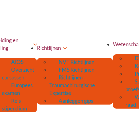
iding en
Wetenscha
ling
Richtlijnen
D
AIOS
NVT Richtlijnen
K
Overzicht
FMS Richtlijnen
P
cursussen
Richtlijnen
S
Europees
Traumachirurgische
proef
examen
Expertise
W
Reis
Aanleggen gips
raad
stipendium