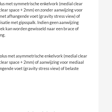
olus met symmetrische enkelvork (medial clear
 clear space + 2mm) en zonder aanwijzing voor
met afhangende voet (gravity stress view) of
satie met gipsspalk. Indien geen aanwijzing
stiek kan worden gewisseld naar een brace of
ng.
eolus met asymmetrische enkelvork (medial clear
clear space + 2mm) of aanwijzing voor mediaal
ngende voet (gravity stress view) of belaste