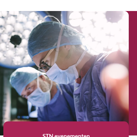
De traumachirur
or de
chirurg die u be
een val of ongev
STN evenementen