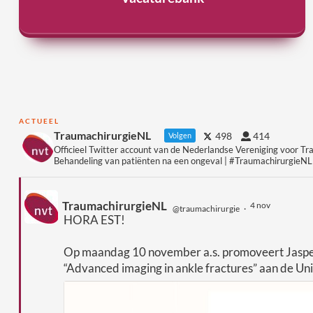
ACTUEEL
TraumachirurgieNL
498
414
Volgen
Officieel Twitter account van de Nederlandse Vereniging voor Tr
Behandeling van patiënten na een ongeval | #TraumachirurgieNL
TraumachirurgieNL
4 nov
@traumachirurgie
·
HORA EST!
Op maandag 10 november a.s. promoveert Jasper P
“Advanced imaging in ankle fractures” aan de Uni