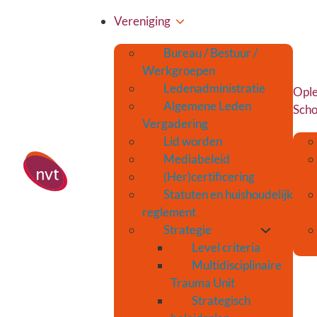
Vereniging
Bureau / Bestuur /
Werkgroepen
Ledenadministratie
Ople
Algemene Leden
Scho
Vergadering
Lid worden
Mediabeleid
(Her)certificering
Statuten en huishoudelijk
reglement
Strategie
Level criteria
Multidisciplinaire
Trauma Unit
Strategisch