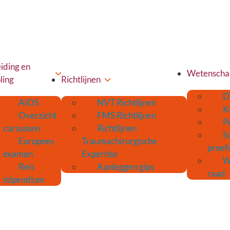
iding en
Wetenscha
ling
Richtlijnen
D
AIOS
NVT Richtlijnen
K
Overzicht
FMS Richtlijnen
P
cursussen
Richtlijnen
S
Europees
Traumachirurgische
proef
examen
Expertise
W
Reis
Aanleggen gips
raad
stipendium