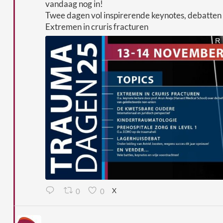
vandaag nog in!
Twee dagen vol inspirerende keynotes, debatten e
Extremen in cruris fracturen
0
0
X