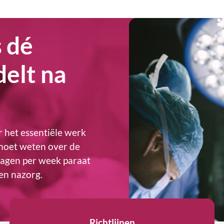
men de beste zorg vo
auma patiënt
 het essentiële werk
 moet weten over de
 dagen per week paraat
en nazorg.
Richtlijnen