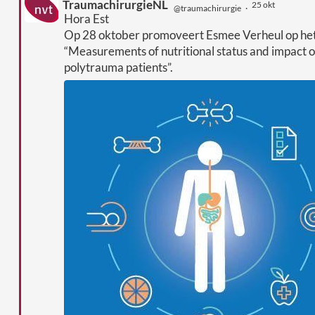
TraumachirurgieNL
25 okt
@traumachirurgie
·
Hora Est
Op 28 oktober promoveert Esmee Verheul op he
“Measurements of nutritional status and impact of
polytrauma patients”.