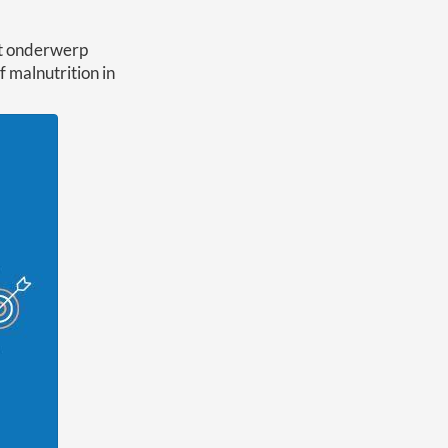
t onderwerp
 malnutrition in