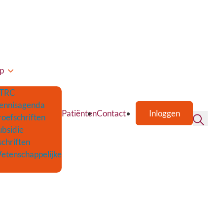
p
TRC
ennisagenda
Patiënten
Contact
Inloggen
roefschriften
ubsidie
schriften
etenschappelijke