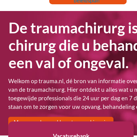
beleidsplan
hirurg is dé
e u behandelt na
Sa
ongeval.
tr
Welkom op trauma.nl, dé bron van informatie over
van de traumachirurg. Hier ontdekt u alles wat u
toegewijde professionals die 24 uur per dag en 7
staan om te zorgen voor uw opvang, behandeling 
Meer over de wereld van traumachirurgie
Vacaturebank