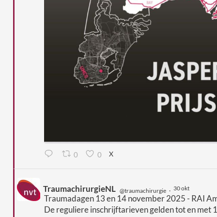
0
0
X
TraumachirurgieNL
30 okt
@traumachirurgie
·
Traumadagen 13 en 14 november 2025 - RAI A
De reguliere inschrijftarieven gelden tot en met 1