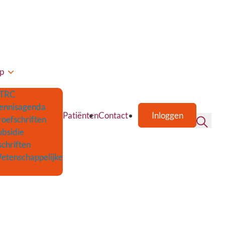
p
TRC
ennisagenda
Patiënten
Contact
Inloggen
roefschriften
ubsidie
schriften
etenschappelijke