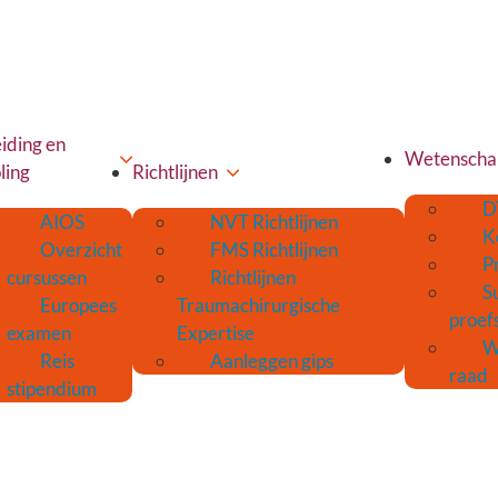
iding en
Wetenscha
ling
Richtlijnen
D
AIOS
NVT Richtlijnen
K
Overzicht
FMS Richtlijnen
P
cursussen
Richtlijnen
S
Europees
Traumachirurgische
proef
examen
Expertise
W
Reis
Aanleggen gips
raad
stipendium