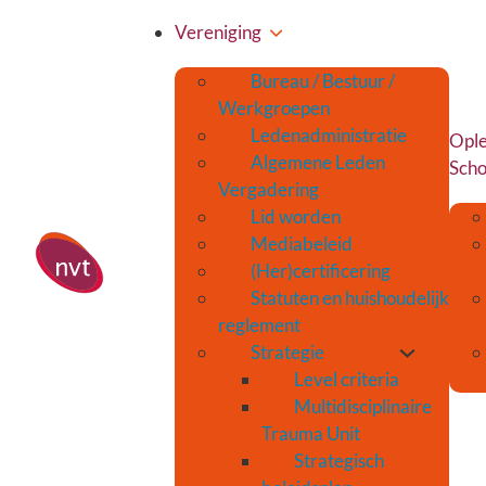
Vereniging
Bureau / Bestuur /
Werkgroepen
Ledenadministratie
Ople
Algemene Leden
Scho
Vergadering
Lid worden
Mediabeleid
(Her)certificering
Statuten en huishoudelijk
reglement
Strategie
Level criteria
Multidisciplinaire
Trauma Unit
Strategisch