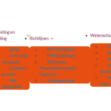
iding en
Wetenscha
ling
Richtlijnen
D
AIOS
NVT Richtlijnen
K
Overzicht
FMS Richtlijnen
P
cursussen
Richtlijnen
S
Europees
Traumachirurgische
proef
examen
Expertise
W
Reis
Aanleggen gips
raad
stipendium