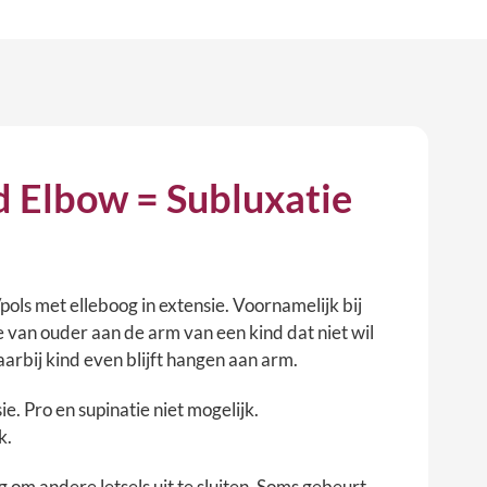
 Elbow = Subluxatie
ols met elleboog in extensie. Voornamelijk bij
je van ouder aan de arm van een kind dat niet wil
arbij kind even blijft hangen aan arm.
ie. Pro en supinatie niet mogelijk.
k.
 om andere letsels uit te sluiten. Soms gebeurt