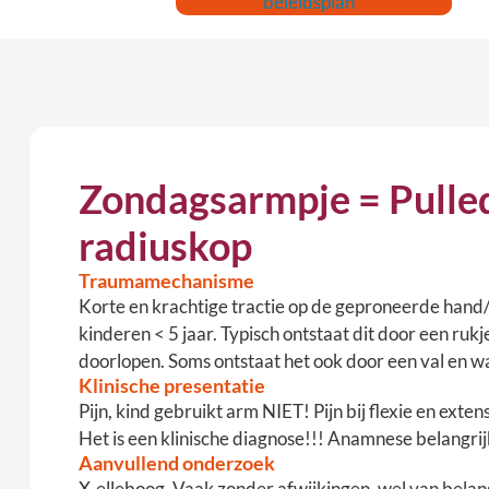
beleidsplan
Zondagsarmpje = Pulled
radiuskop
Traumamechanisme
Korte en krachtige tractie op de geproneerde hand/p
kinderen < 5 jaar. Typisch ontstaat dit door een ruk
doorlopen. Soms ontstaat het ook door een val en wa
Klinische presentatie
Pijn, kind gebruikt arm NIET! Pijn bij flexie en extens
Het is een klinische diagnose!!! Anamnese belangrij
Aanvullend onderzoek
X-elleboog. Vaak zonder afwijkingen, wel van belang