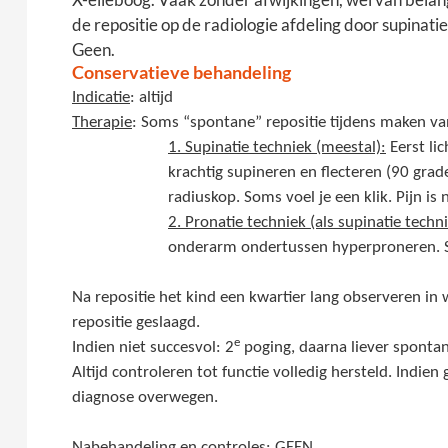
de repositie op de radiologie afdeling door supinati
Geen.
Conservatieve behandeling
Indicatie
: altijd
Therapie
: Soms “spontane” repositie tijdens maken va
1. Supinatie techniek (meestal):
Eerst li
krachtig supineren en flecteren (90 gra
radiuskop. Soms voel je een klik. Pijn is
2. Pronatie techniek (als supinatie techni
onderarm ondertussen hyperproneren. Som
Na repositie het kind een kwartier lang observeren in
repositie geslaagd.
e
Indien niet succesvol: 2
poging, daarna liever spontan
Altijd controleren tot functie volledig hersteld. Indi
diagnose overwegen.
Nabehandeling en controles:
GEEN.