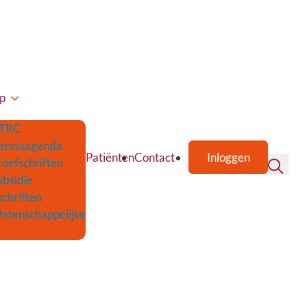
p
TRC
ennisagenda
Patiënten
Contact
Inloggen
roefschriften
ubsidie
schriften
etenschappelijke