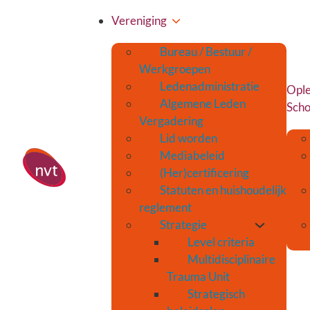
Vereniging
Bureau / Bestuur /
Werkgroepen
Ledenadministratie
Ople
Algemene Leden
Scho
Vergadering
Lid worden
Mediabeleid
(Her)certificering
Statuten en huishoudelijk
reglement
Strategie
Level criteria
Multidisciplinaire
Trauma Unit
Strategisch