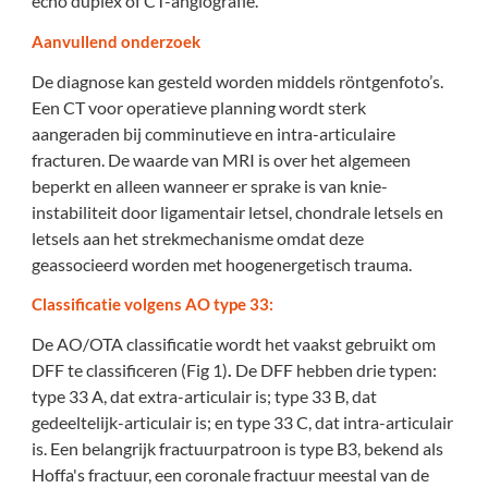
echo duplex of CT-angiografie.
Aanvullend onderzoek
De diagnose kan gesteld worden middels röntgenfoto’s.
Een CT voor operatieve planning wordt sterk
aangeraden bij comminutieve en intra-articulaire
fracturen. De waarde van MRI is over het algemeen
beperkt en alleen wanneer er sprake is van knie-
instabiliteit door ligamentair letsel, chondrale letsels en
letsels aan het strekmechanisme omdat deze
geassocieerd worden met hoogenergetisch trauma.
Classificatie volgens AO type 33:
De AO/OTA classificatie wordt het vaakst gebruikt om
DFF te classificeren (Fig 1)
.
De DFF hebben drie typen:
type 33 A, dat extra-articulair is; type 33 B, dat
gedeeltelijk-articulair is; en type 33 C, dat intra-articulair
is. Een belangrijk fractuurpatroon is type B3, bekend als
Hoffa's fractuur, een coronale fractuur meestal van de