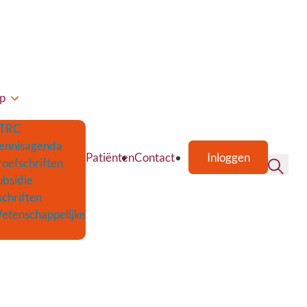
p
TRC
ennisagenda
Patiënten
Contact
Inloggen
roefschriften
ubsidie
schriften
etenschappelijke