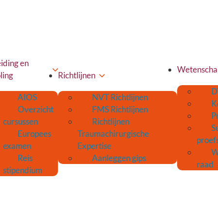
iding en
Wetenscha
ling
Richtlijnen
D
AIOS
NVT Richtlijnen
K
Overzicht
FMS Richtlijnen
P
cursussen
Richtlijnen
S
Europees
Traumachirurgische
proef
examen
Expertise
W
Reis
Aanleggen gips
raad
stipendium