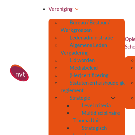
Vereniging
Bureau / Bestuur /
Werkgroepen
Ledenadministratie
Ople
Algemene Leden
Scho
Vergadering
Lid worden
Mediabeleid
(Her)certificering
Statuten en huishoudelijk
reglement
Strategie
Level criteria
Multidisciplinaire
Trauma Unit
Strategisch