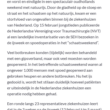
en vorst en eindigde in een spectaculair oudhollands
weekend met natuurijs. Door de gladheid op de stoep en
straat en het schaatsen op het natuurijs, kwam er een
stortvloed van ongevallen binnen bij de ziekenhuizen
van Nederland. Op 15 februari jongstleden publiceerde
de Nederlandse Vereniging voor Traumachirurgie (NVT)
al een landelijke inventarisatie van de SEH bezoeken in
de ijsweek en spoedoperaties in het “schaatsweekend”.
Veel botbreuken konden (tijdelijk) worden behandeld
met een gipsverband, maar ook veel moesten worden
geopereerd. In het betreffende schaatsweekend waren al
ongeveer 1.000 mensen met spoed geopereerd aan
gebroken heupen en andere botbreuken. Nu het ijs
gedooid is, wordt het stilaan duidelijk hoeveel patiënten
er uiteindelijk in de Nederlandse ziekenhuizen een
operatie nodig hebben gehad.
Een ronde langs 23 representatieve ziekenhuizen leert
dat in de 3 weken na de ijsweek (12 februari t/m 5 maart)