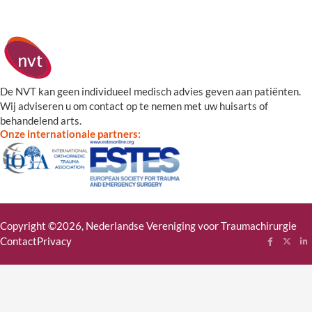
De NVT kan geen individueel medisch advies geven aan patiënten.
Wij adviseren u om contact op te nemen met uw huisarts of
behandelend arts.
Onze internationale partners:
Copyright ©2026, Nederlandse Vereniging voor Traumachirurgie
Contact
Privacy
Follow me
Follow
Fol