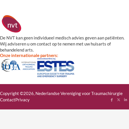
De NVT kan geen individueel medisch advies geven aan patiënten.
Wij adviseren u om contact op te nemen met uw huisarts of
behandelend arts.
Onze internationale partners:
Copyright ©2026, Nederlandse Vereniging voor Traumachirurgie
Contact
Privacy
Follow me
Follow
Fol