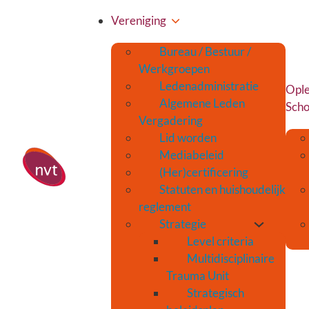
Vereniging
Bureau / Bestuur /
Werkgroepen
Ledenadministratie
Ople
Algemene Leden
Scho
Vergadering
Lid worden
Mediabeleid
(Her)certificering
Statuten en huishoudelijk
reglement
Strategie
Level criteria
Multidisciplinaire
Trauma Unit
Strategisch