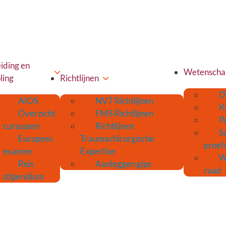
iding en
Wetenscha
ling
Richtlijnen
D
AIOS
NVT Richtlijnen
K
Overzicht
FMS Richtlijnen
P
cursussen
Richtlijnen
S
Europees
Traumachirurgische
proef
examen
Expertise
W
Reis
Aanleggen gips
raad
stipendium