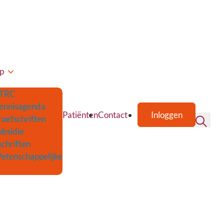
p
TRC
ennisagenda
Patiënten
Contact
Inloggen
roefschriften
ubsidie
schriften
etenschappelijke