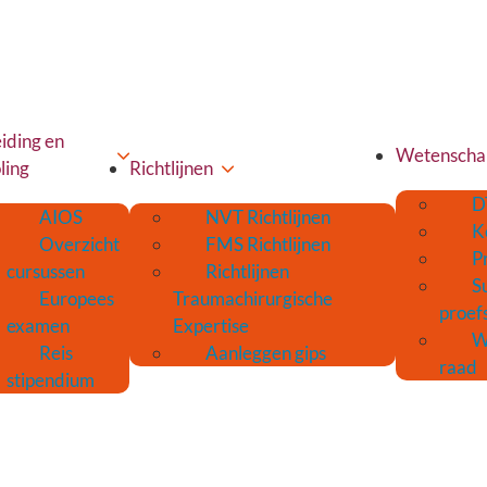
iding en
Wetenscha
ling
Richtlijnen
D
AIOS
NVT Richtlijnen
K
Overzicht
FMS Richtlijnen
P
cursussen
Richtlijnen
S
Europees
Traumachirurgische
proef
examen
Expertise
W
Reis
Aanleggen gips
raad
stipendium