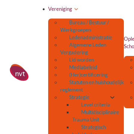
Vereniging
Bureau / Bestuur /
Werkgroepen
Ledenadministratie
Ople
Algemene Leden
Scho
Vergadering
Lid worden
Mediabeleid
(Her)certificering
Statuten en huishoudelijk
reglement
Strategie
Level criteria
Multidisciplinaire
Trauma Unit
Strategisch