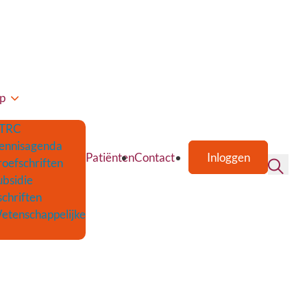
p
TRC
ennisagenda
Patiënten
Contact
Inloggen
roefschriften
ubsidie
schriften
etenschappelijke