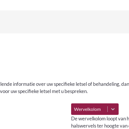
llende informatie over uw specifieke letsel of behandeling, da
oor uw specifieke letsel met u bespreken.
Letseloverzicht
Select content
De wervelkolom loopt van he
halswervels ter hoogte van 