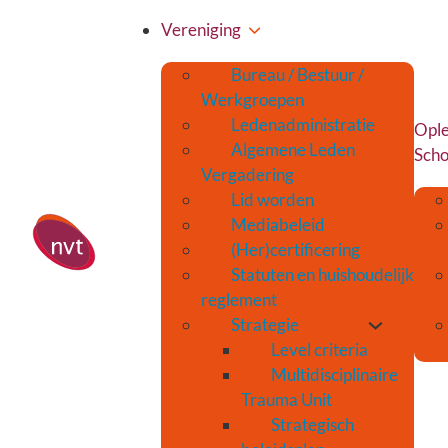
Vereniging
Bureau / Bestuur /
Werkgroepen
Ledenadministratie
Ople
Algemene Leden
Scho
Vergadering
Lid worden
Mediabeleid
(Her)certificering
Statuten en huishoudelijk
reglement
Strategie
Level criteria
Multidisciplinaire
Trauma Unit
Strategisch