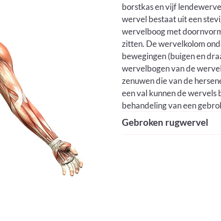
borstkas en vijf lendewerve
wervel bestaat uit een ste
wervelboog met doornvormi
zitten. De wervelkolom ond
bewegingen (buigen en draa
wervelbogen van de wervelk
zenuwen die van de hersenen
een val kunnen de wervels 
behandeling van een gebroke
Gebroken rugwervel