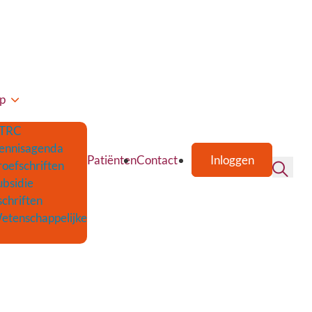
p
TRC
ennisagenda
Patiënten
Contact
Inloggen
roefschriften
ubsidie
schriften
etenschappelijke