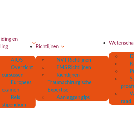
iding en
Wetenscha
ling
Richtlijnen
D
AIOS
NVT Richtlijnen
K
Overzicht
FMS Richtlijnen
P
cursussen
Richtlijnen
S
Europees
Traumachirurgische
proef
examen
Expertise
W
Reis
Aanleggen gips
raad
stipendium