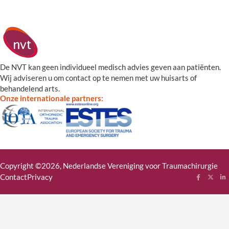
De NVT kan geen individueel medisch advies geven aan patiënten.
Wij adviseren u om contact op te nemen met uw huisarts of
behandelend arts.
Onze internationale partners:
Copyright ©2026, Nederlandse Vereniging voor Traumachirurgie
Contact
Privacy
Follow me
Follow
Fol